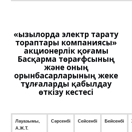
«Қызылорда электр тарату
тораптары компаниясы»
акционерлік қоғамы
Басқарма төрағфсының
және оның
орынбасарларының жеке
тұлғаларды қабылдау
өткізу кестесі
Лауазымы,
Cәрсенбі
Cейсенбі
Бейсенбі
А.Ж.Т.