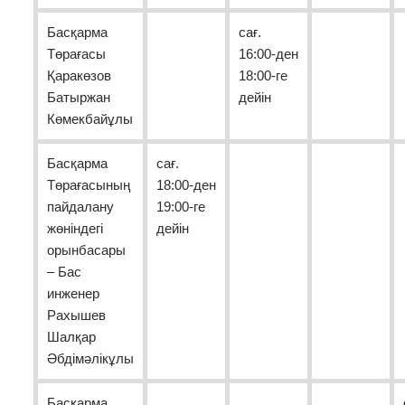
Басқарма
сағ.
Төрағасы
16:00-ден
Қаракөзов
18:00-ге
Батыржан
дейін
Көмекбайұлы
Басқарма
сағ.
Төрағасының
18:00-ден
пайдалану
19:00-ге
жөніндегі
дейін
орынбасары
– Бас
инженер
Рахышев
Шалқар
Әбдімәлікұлы
Басқарма