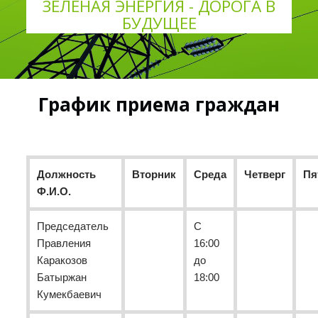
ЗЕЛЕНАЯ ЭНЕРГИЯ - ДОРОГА В
БУДУЩЕЕ
График приема граждан
Должность
Вторник
Среда
Четверг
Пя
Ф.И.О.
Председатель
С
Правления
16:00
Каракозов
до
Батыржан
18:00
Кумекбаевич