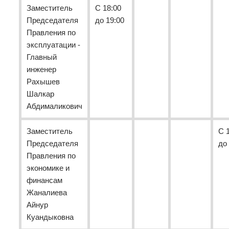
Заместитель
С 18:00
Председателя
до 19:00
Правления по
эксплуатации -
Главный
инженер
Рахышев
Шалкар
Абдималикович
Заместитель
С 
Председателя
до
Правления по
экономике и
финансам
Жаналиева
Айнур
Куандыковна