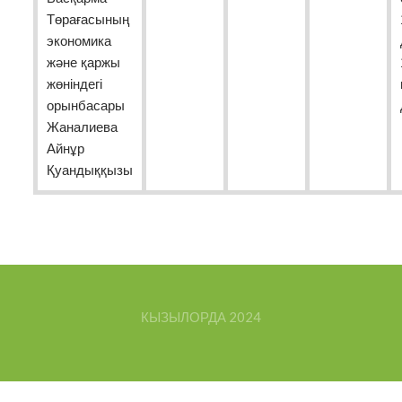
Төрағасының
экономика
және қаржы
жөніндегі
орынбасары
Жаналиева
Айнұр
Қуандыққызы
КЫЗЫЛОРДА
2024